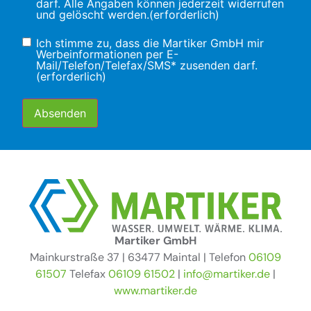
darf. Alle Angaben können jederzeit widerrufen
und gelöscht werden.
(erforderlich)
Einwilligung
(erforderlich)
Ich stimme zu, dass die Martiker GmbH mir
Werbeinformationen per E-
Mail/Telefon/Telefax/SMS* zusenden darf.
(erforderlich)
Alternative:
Martiker GmbH
Mainkurstraße 37 | 63477 Maintal | Telefon
06109
61507
Telefax
06109 61502
|
info@martiker.de
|
www.martiker.de